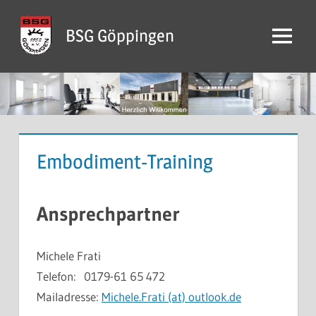
Zum
Inhalt
BSG Göppingen
Menü
springen
Embodiment-Training
Ansprechpartner
Michele Frati
Telefon: 0179-61 65 472
Mailadresse:
Michele.Frati (at) outlook.de