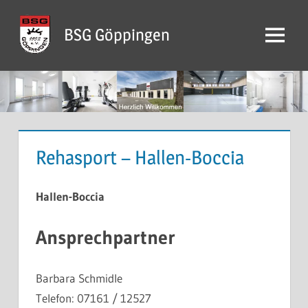
Zum
Inhalt
BSG Göppingen
Menü
springen
Rehasport – Hallen-Boccia
Hallen-Boccia
Ansprechpartner
Barbara Schmidle
Telefon: 07161 / 12527