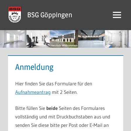
Zum
Inhalt
BSG Göppingen
Menü
springen
Anmeldung
Hier finden Sie das Formulare für den
Aufnahmeantrag
mit 2 Seiten.
Bitte füllen Sie
beide
Seiten des Formulares
vollständig und mit Druckbuchstaben aus und
senden Sie diese bitte per Post oder E-Mail an